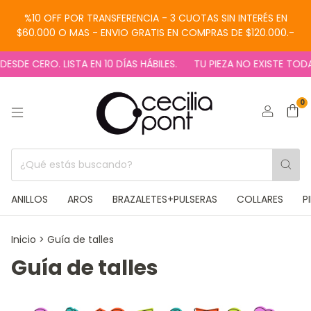
%10 OFF POR TRANSFERENCIA - 3 CUOTAS SIN INTERÉS EN
$60.000 O MAS - ENVIO GRATIS EN COMPRAS DE $120.000.-
DE CERO. LISTA EN 10 DÍAS HÁBILES.
TU PIEZA NO EXISTE TODAV
0
ANILLOS
AROS
BRAZALETES+PULSERAS
COLLARES
P
Inicio
>
Guía de talles
Guía de talles