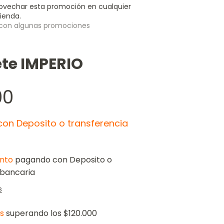
ovechar esta promoción en cualquier
ienda.
con algunas promociones
ete IMPERIO
00
con
Deposito o transferencia
nto
pagando con Deposito o
 bancaria
s
is
superando los
$120.000