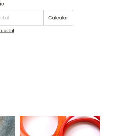
 CP:
Cambiar CP
ío
Calcular
 postal