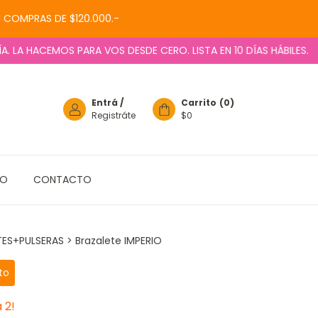
N COMPRAS DE $120.000.-
 HACEMOS PARA VOS DESDE CERO. LISTA EN 10 DÍAS HÁBILES.
TU 
Entrá
/
Carrito
(
0
)
Registráte
$0
IO
CONTACTO
TES+PULSERAS
>
Brazalete IMPERIO
to
 2!