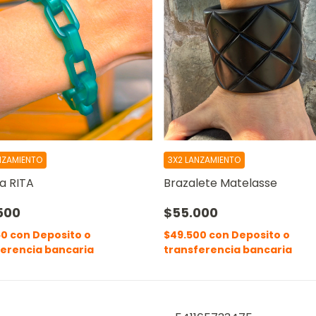
NZAMIENTO
3X2 LANZAMIENTO
a RITA
Brazalete Matelasse
500
$55.000
50
con
Deposito o
$49.500
con
Deposito o
ferencia bancaria
transferencia bancaria