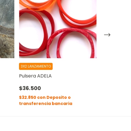
3X2 LANZAMIENTO
3X2 LANZAMIEN
Pulsera ADELA
Pulsera BOD
$36.500
$36.500
$32.850
con
Deposito o
$32.850
con
transferencia bancaria
transferenci