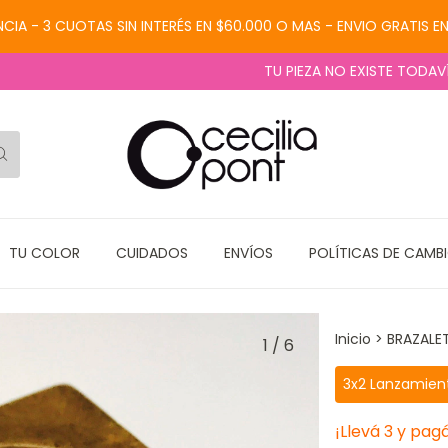
CIA - 3 CUOTAS SIN INTERÉS EN $60.000 O MAS - ENVIO GRATIS E
TU PIEZA NO EXISTE TODAVÍA. LA
TU COLOR
CUIDADOS
ENVÍOS
POLÍTICAS DE CAMB
Inicio
>
BRAZALE
1
/
6
3x2 Lanzamien
¡Llevá 3 y pagá