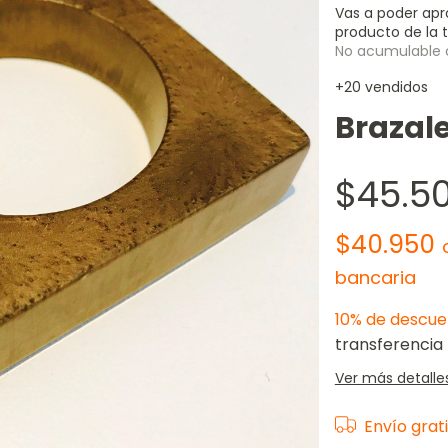
Vas a poder apr
producto de la t
No acumulable 
+20 vendidos
Brazal
$45.5
$40.950
bancaria
10% de descue
transferencia
Ver más detalle
Envío grat