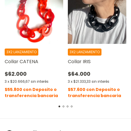
3X2 LANZAMIENTO
3X2 LANZAMIENTO
Collar CATENA
Collar IRIS
$62.000
$64.000
3
x
$20.666,67
sin interés
3
x
$21.333,33
sin interés
$55.800
con
Deposito o
$57.600
con
Deposito o
transferencia bancaria
transferencia bancaria